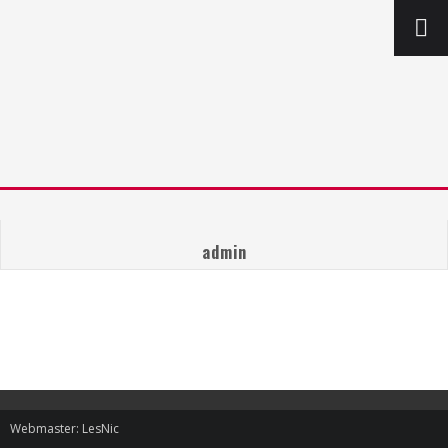
admin
Webmaster: LesNic